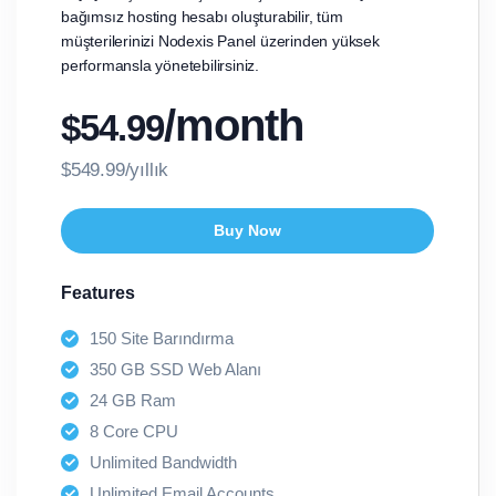
bağımsız hosting hesabı oluşturabilir, tüm
müşterilerinizi Nodexis Panel üzerinden yüksek
performansla yönetebilirsiniz.
/month
$54.99
$549.99/yıllık
Buy Now
Features
150 Site Barındırma
350 GB SSD Web Alanı
24 GB Ram
8 Core CPU
Unlimited Bandwidth
Unlimited Email Accounts